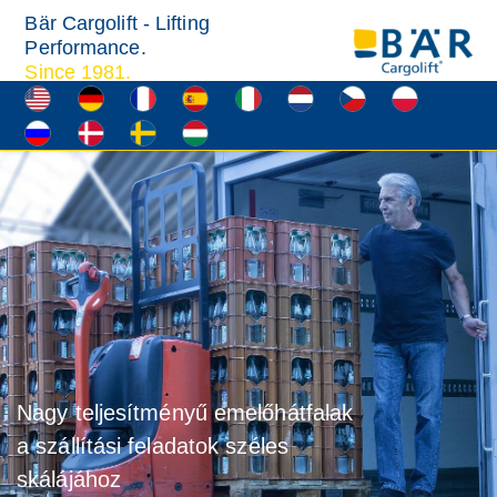
Bär Cargolift - Lifting
Performance.
Since 1981.
Nagy teljesítményű emelőhátfalak
a szállítási feladatok széles
skálájához